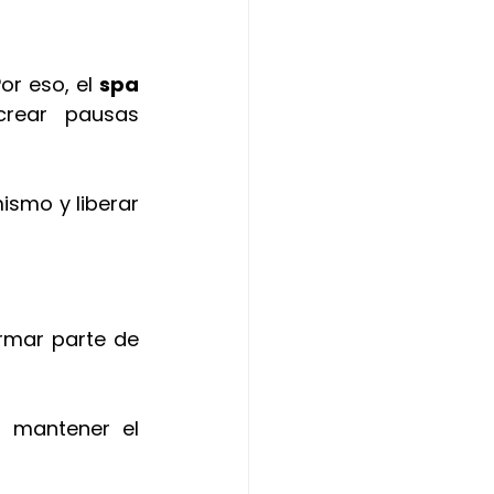
r eso, el 
spa 
rear pausas 
smo y liberar 
rmar parte de 
 mantener el 