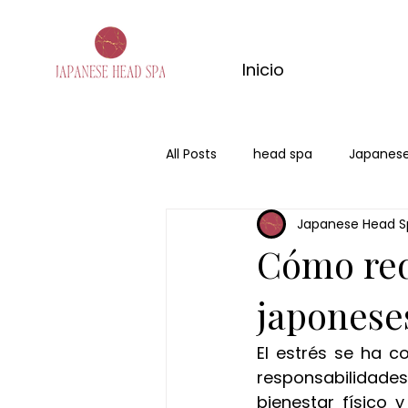
Inicio
All Posts
head spa
Japanese
Japanese Head S
san valentin
regalo
Ce
Cómo redu
japonese
El estrés se ha c
responsabilidades
bienestar físico