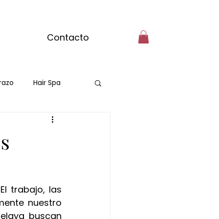
Contacto
razo
Hair Spa
es
 trabajo, las 
mente nuestro 
elaya buscan 