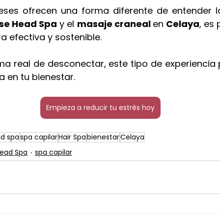
neses ofrecen una forma diferente de entender la 
se Head Spa
 y el 
masaje craneal 
en 
Celaya
, es 
a efectiva y sostenible.
ma real de desconectar, este tipo de experiencia
a en tu bienestar.
Empieza a reducir tu estrés hoy
d spa
spa capilar
Hair Spa
bienestar
Celaya
ead Spa
spa capilar