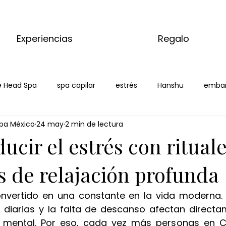
Experiencias
Regalo
 Head Spa
spa capilar
estrés
Hanshu
emba
pa México
24 may
2 min de lectura
laya
cir el estrés con ritual
s de relajación profunda
onvertido en una constante en la vida moderna. El
 diarias y la falta de descanso afectan directa
 y mental. Por eso, cada vez más personas en C