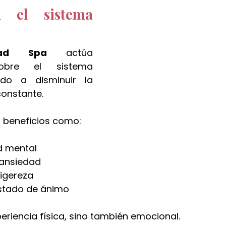
 el sistema 
ead Spa
 actúa 
obre el sistema 
do a disminuir la 
constante.
n beneficios como:
d mental
 ansiedad
ligereza
estado de ánimo
eriencia física, sino también emocional.