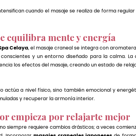
intensifican cuando el masaje se realiza de forma regular
ue equilibra mente y energía
Spa Celaya
, el masaje craneal se integra con aromaterap
s conscientes y un entorno diseñado para la calma. La 
ncia los efectos del masaje, creando un estado de relaja
lo actúa a nivel físico, sino también emocional y energét
muladas y recuperar la armonía interior.
r empieza por relajarte mejor
 no siempre requiere cambios drásticos; a veces comien
d. Incorporar 
masajes craneales japoneses
 de forma