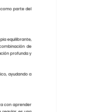
 como parte del 
ia equilibrante, 
combinación de 
ción profunda y 
ico, ayudando a 
za con aprender 
 regular es una 