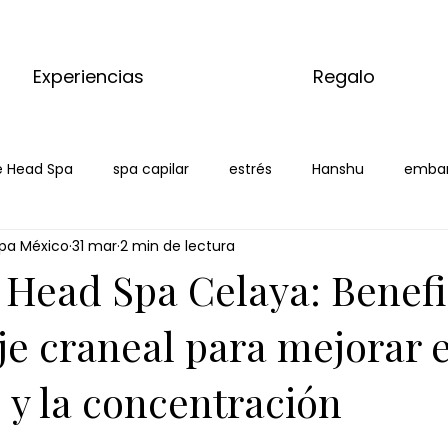
Experiencias
Regalo
 Head Spa
spa capilar
estrés
Hanshu
emba
pa México
31 mar
2 min de lectura
laya
 Head Spa Celaya: Benefi
je craneal para mejorar e
 y la concentración