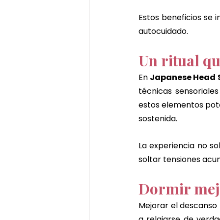
Estos beneficios se 
autocuidado.
Un ritual q
En 
Japanese Head 
técnicas sensoriale
estos elementos pote
sostenida.
La experiencia no so
soltar tensiones acu
Dormir mejo
Mejorar el descanso
a relajarse de verda