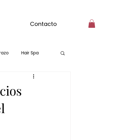
Contacto
razo
Hair Spa
cios
l