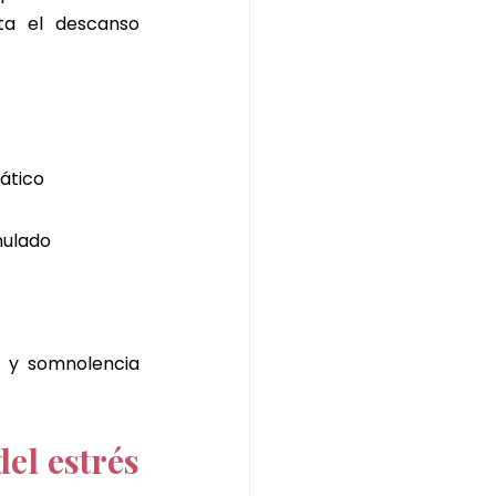
ta el descanso 
ático
mulado
 y somnolencia 
l estrés 