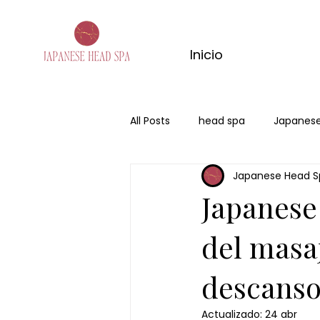
Inicio
All Posts
head spa
Japanese
Japanese Head S
san valentin
regalo
Ce
Japanese
del masa
descanso
Actualizado:
24 abr