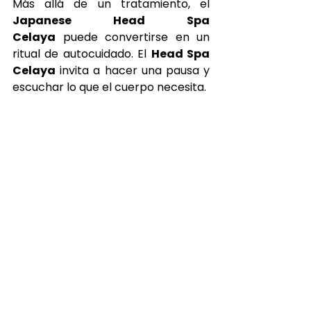
Más allá de un tratamiento, el 
Japanese Head Spa 
Celaya
 puede convertirse en un 
ritual de autocuidado. El 
Head Spa 
Celaya
 invita a hacer una pausa y 
escuchar lo que el cuerpo necesita.
El 
Spa Capilar Celaya
 propone 
una forma diferente de cuidar el 
cabello y la mente al mismo 
tiempo.
A medida que más personas 
descubren esta experiencia, el 
Japanese Head Spa 
Celaya
 continúa posicionándose 
como una de las tendencias más 
interesantes en el ámbito del 
bienestar capilar.