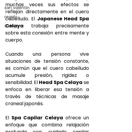
muchas veces sus efectos se 
san valentin
reflejan directamente en el cuero 
regalo
cabelludo. El 
Japanese Head Spa 
Celaya
 trabaja precisamente 
Celaya
sobre esta conexión entre mente y 
cuerpo.
Cuando una persona vive 
situaciones de tensión constante, 
es común que el cuero cabelludo 
acumule presión, rigidez o 
sensibilidad. El 
Head Spa Celaya
 se 
enfoca en liberar esa tensión a 
través de técnicas de masaje 
craneal japonés.
El 
Spa Capilar Celaya
 ofrece un 
enfoque que combina relajación 
profunda con cuidado capilar 