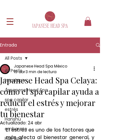
Entrada
All Posts
Japanese Head Spa México
All Posts
15 abr
3 min de lectura
Japanese Head Spa Celaya:
head spa
cómo el spa capilar ayuda a
Japanese Head Spa
spa capilar
reducir el estrés y mejorar
estrés
tu bienestar
Hanshu
Actualizado:
24 abr
embarazo
El estrés es uno de los factores que 
más afecta al bienestar general, y 
Hair Spa