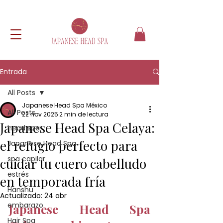
Entrada
All Posts
Japanese Head Spa México
All Posts
22 nov 2025
2 min de lectura
Japanese Head Spa Celaya:
head spa
el refugio perfecto para
Japanese Head Spa
spa capilar
cuidar tu cuero cabelludo
estrés
en temporada fría
Hanshu
Actualizado:
24 abr
embarazo
Japanese Head Spa 
Hair Spa