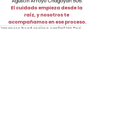
Agustín Arroyo Chagoyan 506.
El cuidado empieza desde la 
raíz, y nosotros te 
acompañamos en ese proceso.
Japanese head spa
spa capilar
Hair Spa
Spa Capilar
Japanese Head Spa
Hair Spa
head spa
Ver todo
Entradas recientes