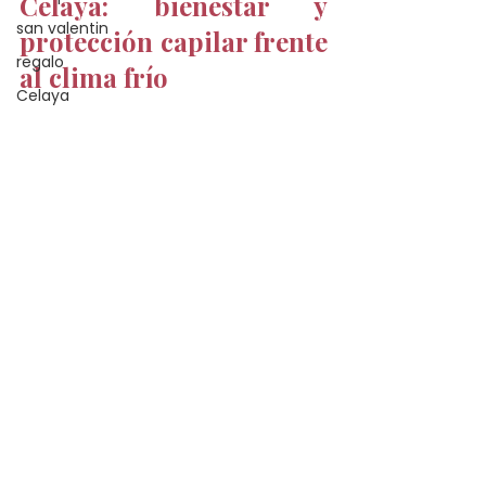
Celaya: bienestar y 
san valentin
protección capilar frente 
regalo
al clima frío
Celaya