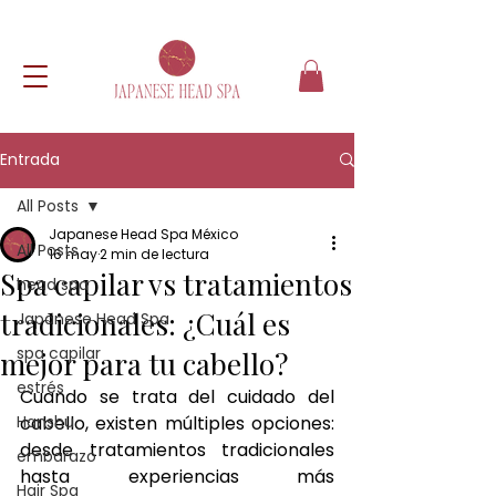
Entrada
All Posts
Japanese Head Spa México
All Posts
16 may
2 min de lectura
Spa capilar vs tratamientos
head spa
tradicionales: ¿Cuál es
Japanese Head Spa
spa capilar
mejor para tu cabello?
estrés
Cuando se trata del cuidado del 
Hanshu
cabello, existen múltiples opciones: 
desde tratamientos tradicionales 
embarazo
hasta experiencias más 
Hair Spa