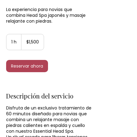
La experiencia para novias que
combina Head Spa japonés y masaje
relajante con piedras.
1,500
pesos
1 h
1
$1,500
mexicanos
Reservar ahora
Descripción del servicio
Disfruta de un exclusivo tratamiento de
60 minutos diseñado para novias que
combina un relajante masaje con
piedras calientes en espalda y cuello
con nuestro Essential Head Spa.
Un ritual creado para liberar tensiones,