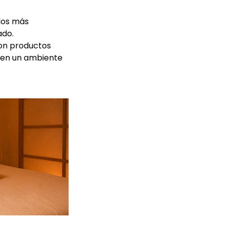
 los más
ado.
con productos
o en un ambiente