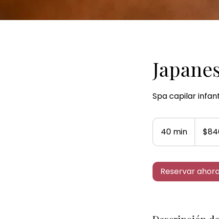
Japanes
Spa capilar infant
840
pesos
40 min
4
$84
mexicanos
0
m
Reservar ahor
i
n