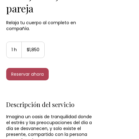
pareja
Relaja tu cuerpo al completo en
compañía.
1,850
pesos
1 h
1
$1,850
mexicanos
Reservar ahora
Descripción del servicio
Imagina un oasis de tranquilidad donde
el estrés y las preocupaciones del día a
día se desvanecen, y solo existe el
presente, compartido con la persona