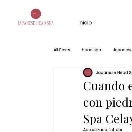
Inicio
All Posts
head spa
Japanese
Japanese Head S
san valentin
regalo
Ce
Cuando e
con pied
Spa Cela
Actualizado:
24 abr