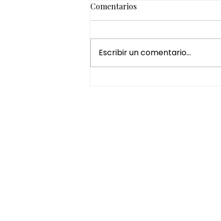
Comentarios
Escribir un comentario...
El autocuidado ya no es un
lujo: por qué dedicarte
tiempo mejora tu bienestar
HORARIO
Lunes a Viernes de 10:00 - 17:00
Sábados de 9:00 - 14:00
Experiencias
Regalos