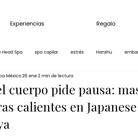
Experiencias
Regalo
 Head Spa
spa capilar
estrés
Hanshu
emba
pa México
26 ene
2 min de lectura
laya
l cuerpo pide pausa: ma
ras calientes en Japanes
ya