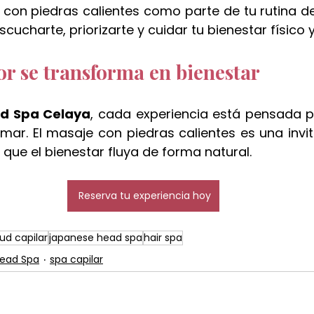
e con piedras calientes como parte de tu rutina d
cucharte, priorizarte y cuidar tu bienestar físico 
or se transforma en bienestar
d Spa Celaya
, cada experiencia está pensada par
mar. El masaje con piedras calientes es una invita
r que el bienestar fluya de forma natural.
Reserva tu experiencia hoy
lud capilar
japanese head spa
hair spa
ead Spa
spa capilar