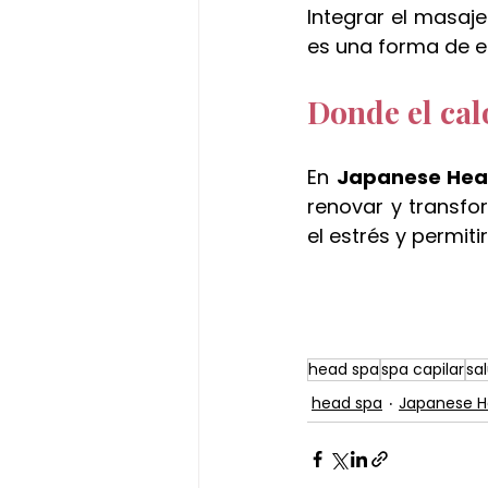
Integrar el masaj
es una forma de es
Donde el cal
En 
Japanese Hea
renovar y transfor
el estrés y permiti
head spa
spa capilar
sa
head spa
Japanese H