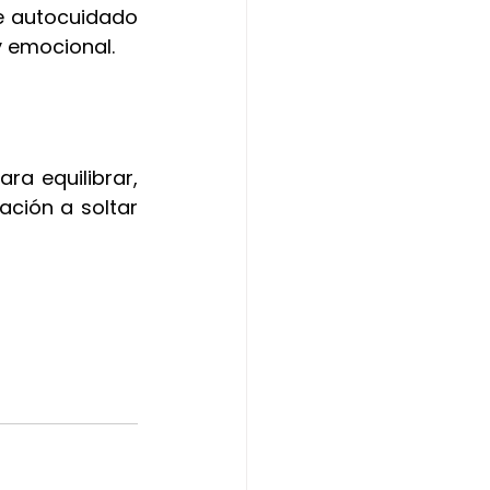
e autocuidado 
y emocional.
a equilibrar, 
ción a soltar 