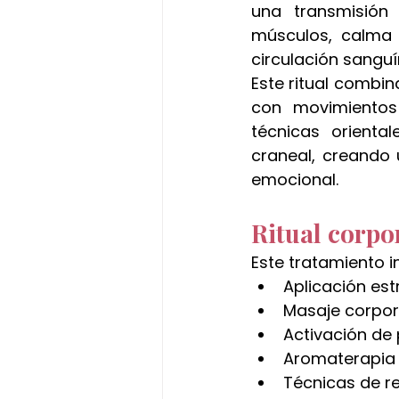
una transmisión 
músculos, calma e
circulación sanguí
Este ritual combina
con movimientos 
técnicas orienta
craneal, creando 
emocional.
Ritual corpo
Este tratamiento i
Aplicación est
Masaje corpora
Activación de
Aromaterapia 
Técnicas de r