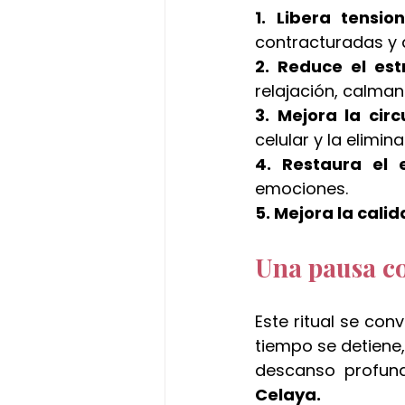
1. Libera tensi
contracturadas y 
2. Reduce el es
relajación, calman
3. Mejora la cir
celular y la elimin
4. Restaura el e
emociones.
5. Mejora la cali
Una pausa co
Este ritual se co
tiempo se detiene,
descanso profund
Celaya.