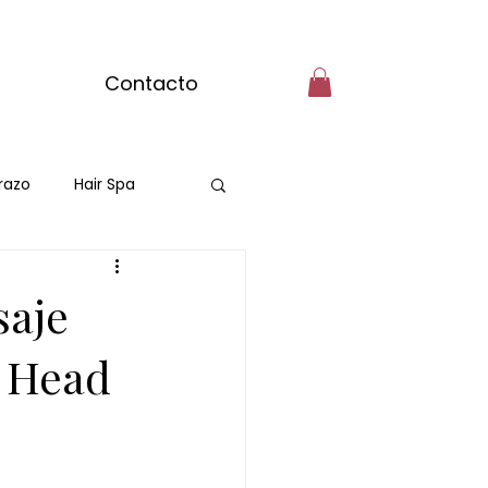
Contacto
razo
Hair Spa
saje
e Head