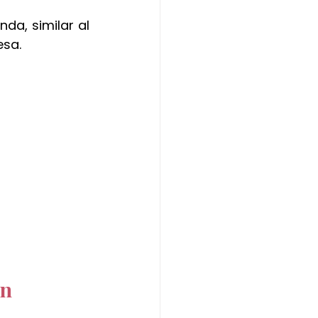
a, similar al 
esa.
ón