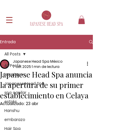
Entrada
All Posts
Japanese Head Spa México
All Posts
7 oct 2025
1 min de lectura
Japanese Head Spa anuncia
head spa
la apertura de su primer
Japanese Head Spa
spa capilar
establecimiento en Celaya
estrés
Actualizado:
23 abr
Hanshu
embarazo
Hair Spa